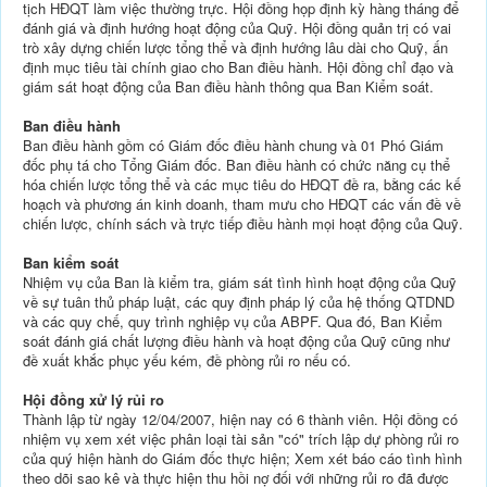
tịch HĐQT làm việc thường trực. Hội đồng họp định kỳ hàng tháng để
đánh giá và định hướng hoạt động của Quỹ. Hội đồng quản trị có vai
trò xây dựng chiến lược tổng thể và định hướng lâu dài cho Quỹ, ấn
định mục tiêu tài chính giao cho Ban điều hành. Hội đồng chỉ đạo và
giám sát hoạt động của Ban điều hành thông qua Ban Kiểm soát.
Ban điều hành
Ban điều hành gồm có Giám đốc điều hành chung và 01 Phó Giám
đốc phụ tá cho Tổng Giám đốc. Ban điều hành có chức năng cụ thể
hóa chiến lược tổng thể và các mục tiêu do HĐQT đề ra, bằng các kế
hoạch và phương án kinh doanh, tham mưu cho HĐQT các vấn đề về
chiến lược, chính sách và trực tiếp điều hành mọi hoạt động của Quỹ.
Ban kiểm soát
Nhiệm vụ của Ban là kiểm tra, giám sát tình hình hoạt động của Quỹ
về sự tuân thủ pháp luật, các quy định pháp lý của hệ thống QTDND
và các quy chế, quy trình nghiệp vụ của ABPF. Qua đó, Ban Kiểm
soát đánh giá chất lượng điều hành và hoạt động của Quỹ cũng như
đề xuất khắc phục yếu kém, đề phòng rủi ro nếu có.
Hội đồng xử lý rủi ro
Thành lập từ ngày 12/04/2007, hiện nay có 6 thành viên. Hội đồng có
nhiệm vụ xem xét việc phân loại tài sản "có" trích lập dự phòng rủi ro
của quý hiện hành do Giám đốc thực hiện; Xem xét báo cáo tình hình
theo dõi sao kê và thực hiện thu hồi nợ đối với những rủi ro đã được