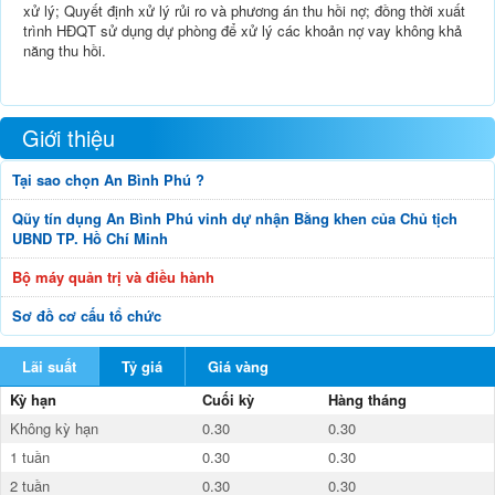
xử lý; Quyết định xử lý rủi ro và phương án thu hồi nợ; đồng thời xuất
trình HĐQT sử dụng dự phòng để xử lý các khoản nợ vay không khả
năng thu hồi.
Giới thiệu
Tại sao chọn An Bình Phú ?
Qũy tín dụng An Bình Phú vinh dự nhận Bằng khen của Chủ tịch
UBND TP. Hồ Chí Minh
Bộ máy quản trị và điều hành
Sơ đồ cơ cấu tổ chức
Lãi suất
Tỷ giá
Giá vàng
Kỳ hạn
Cuối kỳ
Hàng tháng
Không kỳ hạn
0.30
0.30
1 tuần
0.30
0.30
2 tuần
0.30
0.30