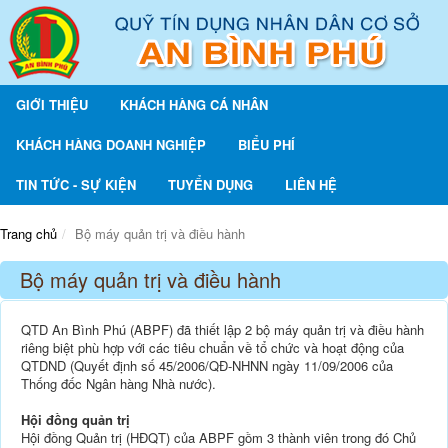
GIỚI THIỆU
KHÁCH HÀNG CÁ NHÂN
KHÁCH HÀNG DOANH NGHIỆP
BIỂU PHÍ
TIN TỨC - SỰ KIỆN
TUYỂN DỤNG
LIÊN HỆ
Trang chủ
Bộ máy quản trị và điều hành
Bộ máy quản trị và điều hành
QTD An Bình Phú (ABPF) đã thiết lập 2 bộ máy quản trị và điều hành
riêng biệt phù hợp với các tiêu chuẩn về tổ chức và hoạt động của
QTDND (Quyết định số 45/2006/QĐ-NHNN ngày 11/09/2006 của
Thống đốc Ngân hàng Nhà nước).
Hội đồng quản trị
Hội đồng Quản trị (HĐQT) của ABPF gồm 3 thành viên trong đó Chủ